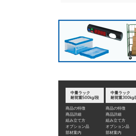
中量ラック
中量ラック
耐荷重500kg/段
耐荷重300kg
商品の特徴
商品の特徴
商品詳細
商品詳細
組み立て方
組み立て方
オプション品
オプション品
部材案内
部材案内