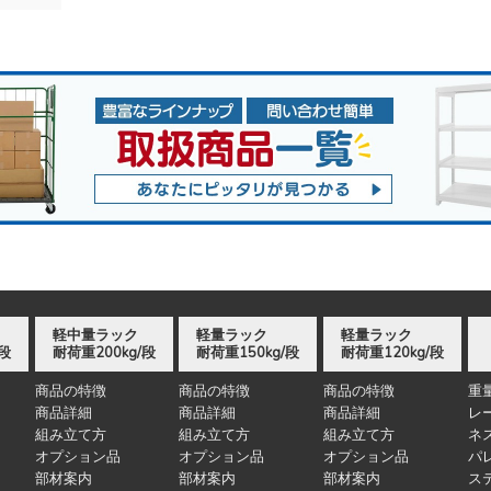
軽中量ラック
軽量ラック
軽量ラック
/段
耐荷重200kg/段
耐荷重150kg/段
耐荷重120kg/段
商品の特徴
商品の特徴
商品の特徴
重
商品詳細
商品詳細
商品詳細
レ
組み立て方
組み立て方
組み立て方
ネ
オプション品
オプション品
オプション品
パ
部材案内
部材案内
部材案内
ス