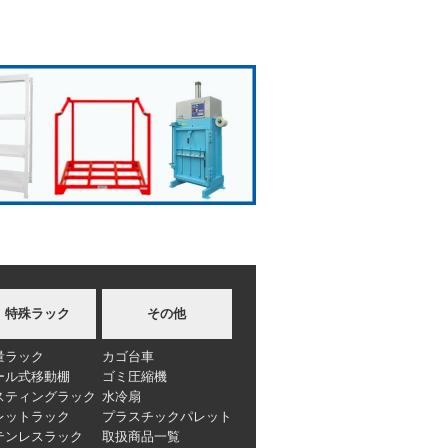
特殊ラック
その他
量ラック
カゴ台車
ール式移動棚
ゴミ圧縮機
スティングラック
水冷扇
レットラック
プラスチックパレット
テンレスラック
取扱商品一覧