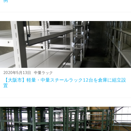
例
2020年5月13日
中量ラック
【大阪市】軽量・中量スチールラック12台を倉庫に組立設
置