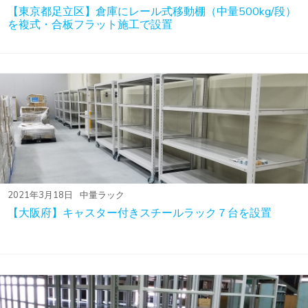
【東京都足立区】倉庫にレール式移動棚（中量500kg/段）
を複式・合板フラット施工で設置
2021年3月18日
中量ラック
【大阪府】キャスター付きスチールラック７台を設置