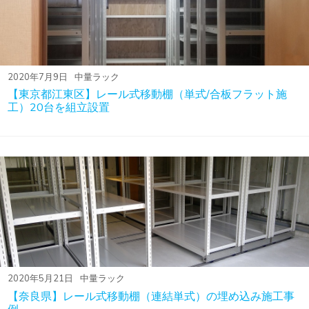
2020年7月9日
中量ラック
【東京都江東区】レール式移動棚（単式/合板フラット施
工）20台を組立設置
2020年5月21日
中量ラック
【奈良県】レール式移動棚（連結単式）の埋め込み施工事