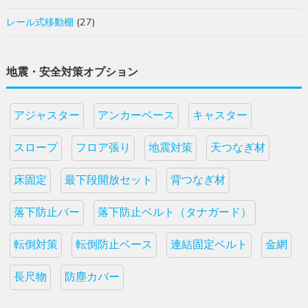
レール式移動棚
(27)
地震・安全対策オプション
アジャスター
アンカーベース
キャスター
スロープ
フロア張り
地震対策
天つなぎ材
床固定
最下段開放セット
背つなぎ材
落下防止バー
落下防止ベルト（タナガード）
転倒対策
転倒防止ベース
連結固定ベルト
金網
長尺物
防塵カバー