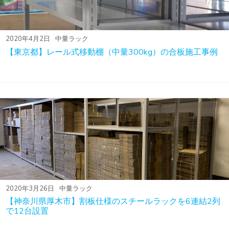
2020年4月2日
中量ラック
【東京都】レール式移動棚（中量300kg）の合板施工事例
2020年3月26日
中量ラック
【神奈川県厚木市】割板仕様のスチールラックを6連結2列
で12台設置