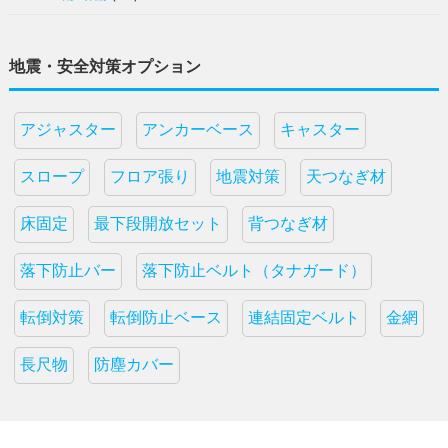
地震・安全対策オプション
アジャスター
アンカーベース
キャスター
スロープ
フロア張り
地震対策
天つなぎ材
床固定
最下段開放セット
背つなぎ材
落下防止バー
落下防止ベルト（タナガード）
転倒対策
転倒防止ベース
連結固定ベルト
金網
長尺物
防塵カバー