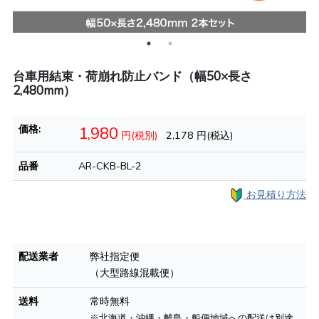
台車用結束・荷崩れ防止バンド（幅50×長さ
2,480mm）
価格:
1,980
円(税別)
2,178
円(税込)
品番
AR-CKB-BL-2
お見積り方法
配送業者
弊社指定便
（大型路線混載便）
送料
常時無料
※北海道・沖縄・離島・船便地域への配送は別途