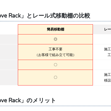
ove Rack」とレール式移動棚の比較
簡易移動棚
レー
◎
工事不要
施工
（お客様で組み立て可能）
工
〇
施工
〇
移設
ove Rack」のメリット