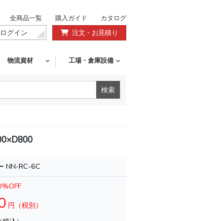
全商品一覧
購入ガイド
カタログ
ログイン
注文・お見積り
物流資材
工場・倉庫設備
0×D800
〜 NN-RC-6C
0
%OFF
0
円（税別）