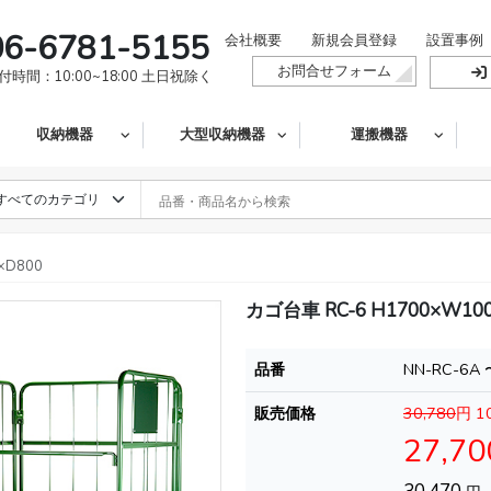
06-6781-5155
会社概要
新規会員登録
設置事例
お問合せフォーム
付時間：10:00~18:00 土日祝除く
収納機器
大型収納機器
運搬機器
×D800
カゴ台車 RC-6 H1700×W100
品番
NN-RC-6A 
販売価格
30,780
円
1
27,70