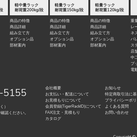
軽中量ラック
軽量ラック
軽量ラック
/段
耐荷重200kg/段
耐荷重150kg/段
耐荷重120kg/段
商品の特徴
商品の特徴
商品の特徴
重
商品詳細
商品詳細
商品詳細
レ
組み立て方
組み立て方
組み立て方
ネ
オプション品
オプション品
オプション品
パ
部材案内
部材案内
部材案内
ス
店
中
プ
電
会社概要
お知らせ
-5155
お支払い・配送について
特定商取引法に基
お見積もりについて
プライバシーポリ
会員登録(TigerRackID)について
よくある質問
除く）
FAX注文・見積もり
お問い合わせ
ご確認ください。
カタログ