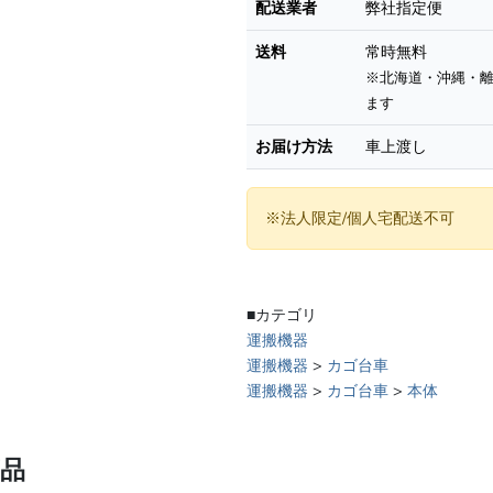
配送業者
弊社指定便
送料
常時無料
※北海道・沖縄・
ます
お届け方法
車上渡し
※法人限定/個人宅配送不可
■カテゴリ
運搬機器
運搬機器
>
カゴ台車
運搬機器
>
カゴ台車
>
本体
品