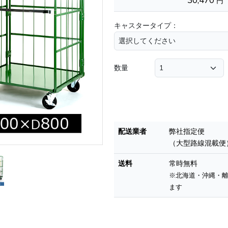
30,470
円
キャスタータイプ：
数量
配送業者
弊社指定便
（大型路線混載便
送料
常時無料
※北海道・沖縄・
ます