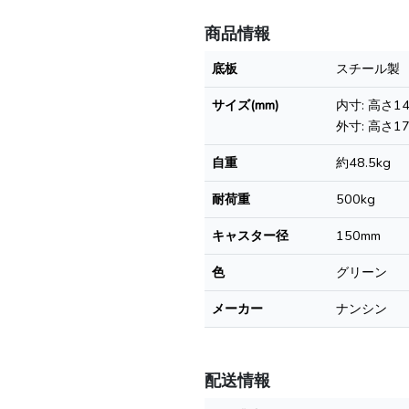
商品情報
底板
スチール製
サイズ(mm)
内寸: 高さ1
外寸: 高さ1
自重
約48.5kg
耐荷重
500kg
キャスター径
150mm
色
グリーン
メーカー
ナンシン
配送情報