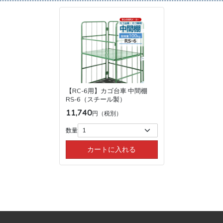
【RC-6用】カゴ台車 中間棚
RS-6（スチール製）
11,740
円（税別）
数量
カートに入れる