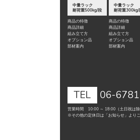
中量ラック
中量ラック
耐荷重500kg/段
耐荷重300kg
商品の特徴
商品の特徴
商品詳細
商品詳細
組み立て方
組み立て方
オプション品
オプション品
部材案内
部材案内
TEL
06-6781
営業時間 10:00 ～ 18:00（土日祝は
※その他の定休日は「お知らせ」より