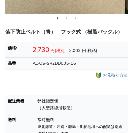
落下防止ベルト（青） フック式 （樹脂バックル）
価格:
2,730
円(税別)
3,003
円(税込)
品番
AL-OS-SR2DD035-16
お見積り方法
配送業者
弊社指定便
（大型路線混載便）
送料
常時無料
※北海道・沖縄・離島・船便地域への配送は別途