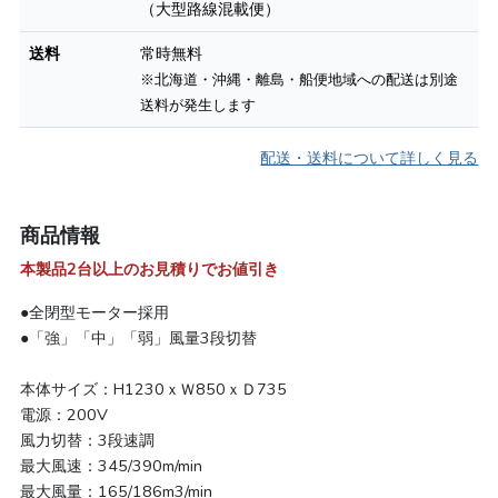
（大型路線混載便）
送料
常時無料
※北海道・沖縄・離島・船便地域への配送は別途
送料が発生します
配送・送料について詳しく見る
商品情報
本製品2台以上のお見積りでお値引き
●全閉型モーター採用
●「強」「中」「弱」風量3段切替
本体サイズ：H1230ｘＷ850ｘＤ735
電源：200V
風力切替：3段速調
最大風速：345/390m/min
最大風量：165/186m3/min