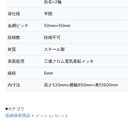
自在×2輪
扉仕様
半開
金網ピッチ
50mm×50mm
段積数
段積不可
材質
スチール製
表面処理
三価クロム電気亜鉛メッキ
線経
6mm
内寸法
高さ530mm×横幅850mm×奥行600mm
■カテゴリ
収納保管用品
>
メッシュパレット