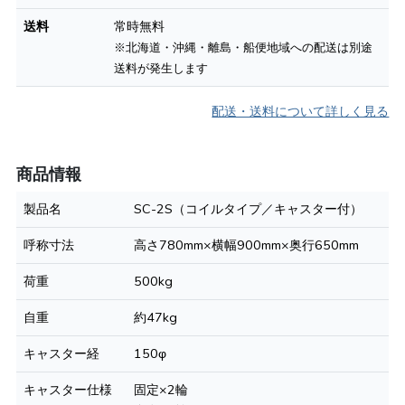
送料
常時無料
※北海道・沖縄・離島・船便地域への配送は別途
送料が発生します
配送・送料について詳しく見る
商品情報
製品名
SC-2S（コイルタイプ／キャスター付）
呼称寸法
高さ780mm×横幅900mm×奥行650mm
荷重
500kg
自重
約47kg
キャスター経
150φ
キャスター仕様
固定×2輪