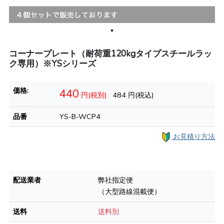
コーナープレート（耐荷重120kgタイプスチールラッ
ク専用）※YSシリーズ
価格:
440
円(税別)
484
円(税込)
品番
YS-B-WCP4
お見積り方法
配送業者
弊社指定便
（大型路線混載便）
送料
送料別